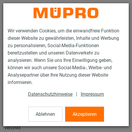
Kontakt
Wir verwenden Cookies, um die einwandfreie Funktion
dieser Website zu gewährleisten, Inhalte und Werbung
zu personalisieren, Social-Media-Funktionen
bereitzustellen und unseren Datenverkehr zu
analysieren. Wenn Sie uns Ihre Einwilligung geben,
Produkte
Befestigungstechnik
Sprinklerbefestigung
können wir auch unsere Social-Media-, Werbe- und
Rohrschellen für die Sprinklerbefestigung
Rohrschlaufen Typ EHS
Analysepartner über Ihre Nutzung dieser Website
1 / 7
informieren.
Datenschutzhinweise
|
Impressum
Rohrschlaufen Typ EHS
Ablehnen
Akzeptieren
Rohrschlaufe Typ EHS, M8, 2" (DN 50), VdS-Zulassung,
verzinkt