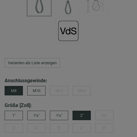
Varianten als Liste anzeigen
Anschlussgewinde:
M8
M10
M12
M16
Größe [Zoll]:
1"
1¼"
1½"
2"
2½"
3"
4"
5"
6"
8"