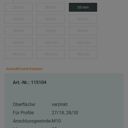
20 mm
30 mm
35 mm
40 mm
50 mm
55 mm
60 mm
70 mm
80 mm
90 mm
100 mm
120 mm
140 mm
160 mm
180 mm
Auswahl zurücksetzen
Art.-Nr.: 115104
Oberfläche:
verzinkt
Für Profile:
27/18, 28/30
Anschlussgewinde:
M10