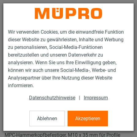
Kontakt
Wir verwenden Cookies, um die einwandfreie Funktion
dieser Website zu gewährleisten, Inhalte und Werbung
zu personalisieren, Social-Media-Funktionen
bereitzustellen und unseren Datenverkehr zu
analysieren. Wenn Sie uns Ihre Einwilligung geben,
Produkte
Brandschutz
Brandgeprüfte Befestigungen
können wir auch unsere Social-Media-, Werbe- und
Installationsschienen
MPC-Hammerkopfbefestiger 27/18 - 28/30
Analysepartner über Ihre Nutzung dieser Website
4 / 26
informieren.
Datenschutzhinweise
|
Impressum
MPC-Hammerkopfbefestiger
27/18 - 28/30
Ablehnen
Akzeptieren
MPC-Hammerkopfbefestiger, M10 x 35 mm für Profile