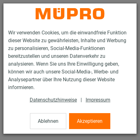
Kontakt
Wir verwenden Cookies, um die einwandfreie Funktion
dieser Website zu gewährleisten, Inhalte und Werbung
zu personalisieren, Social-Media-Funktionen
bereitzustellen und unseren Datenverkehr zu
analysieren. Wenn Sie uns Ihre Einwilligung geben,
Produkte
Brandschutz
Brandgeprüfte Befestigungen
können wir auch unsere Social-Media-, Werbe- und
Installationsschienen
MPC-Systemschienen
Analysepartner über Ihre Nutzung dieser Website
1 / 26
informieren.
Datenschutzhinweise
|
Impressum
MPC-Systemschienen
Ablehnen
Akzeptieren
V4A MPC-Systemschiene 38/40, Länge: 6.000 mm