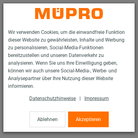
Kontakt
Wir verwenden Cookies, um die einwandfreie Funktion
dieser Website zu gewährleisten, Inhalte und Werbung
zu personalisieren, Social-Media-Funktionen
bereitzustellen und unseren Datenverkehr zu
analysieren. Wenn Sie uns Ihre Einwilligung geben,
Produkte
Brandschutz
Brandgeprüfte Befestigungen
können wir auch unsere Social-Media-, Werbe- und
Installationsschienen
MPC-Systemschienen
Analysepartner über Ihre Nutzung dieser Website
1 / 26
informieren.
Datenschutzhinweise
|
Impressum
MPC-Systemschienen
Ablehnen
Akzeptieren
MPC-Systemschiene 39/52, Länge: 6.000 mm, verzinkt