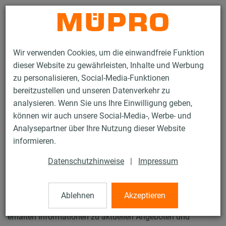
Kontakt
Wir verwenden Cookies, um die einwandfreie Funktion
dieser Website zu gewährleisten, Inhalte und Werbung
zu personalisieren, Social-Media-Funktionen
bereitzustellen und unseren Datenverkehr zu
analysieren. Wenn Sie uns Ihre Einwilligung geben,
Registrieren
können wir auch unsere Social-Media-, Werbe- und
Analysepartner über Ihre Nutzung dieser Website
informieren.
Registrierung für
Datenschutzhinweise
|
Impressum
Geschäftskunden
Ablehnen
Akzeptieren
Mit Ihrer Registrierung können Sie online einkaufen und
erhalten Informationen zu aktuellen Angeboten und