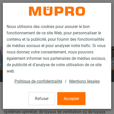
Contact
Nous utilisons des cookies pour assurer le bon
fonctionnement de ce site Web, pour personnaliser le
contenu et la publicité, pour fournir des fonctionnalités
de médias sociaux et pour analyser notre trafic. Si vous
nous donnez votre consentement, nous pouvons
également informer nos partenaires de médias sociaux,
de publicité et d'analyse de votre utilisation de ce site
web.
Colliers
Politique de confidentialité
|
Mentions légales
Notre gamme de colliers offre la solution adaptée pour
Refuser
Accepter
chaque application : qu'il s'agisse de tuyaux en plastique,
de tuyaux de chauffage, de tuyaux support lourds, pour les
systèmes sprinkler, de tuyaux de ventilation ou de tuyaux