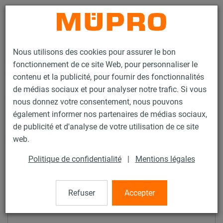
Contact
Nous utilisons des cookies pour assurer le bon
fonctionnement de ce site Web, pour personnaliser le
contenu et la publicité, pour fournir des fonctionnalités
de médias sociaux et pour analyser notre trafic. Si vous
nous donnez votre consentement, nous pouvons
Mot de passe oublié ?
également informer nos partenaires de médias sociaux,
de publicité et d'analyse de votre utilisation de ce site
Mot de passe oublié ?
web.
Politique de confidentialité
|
Mentions légales
Vous avez oublié votre mot de passe ?
Pas de souci ! Vous pouvez définir ici un nouveau mot de
passe.
Refuser
Accepter
Votre adresse e-mail