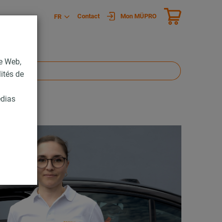
Contact
Mon MÜPRO
FR
te Web,
lités de
édias