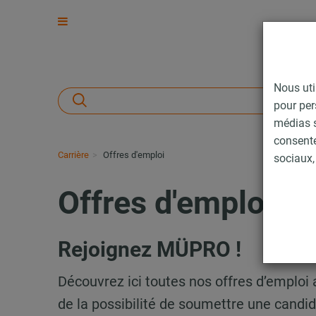
Nous uti
pour per
médias s
consent
Carrière
Offres d'emploi
sociaux, 
Offres d'emploi
Rejoignez MÜPRO !
Découvrez ici toutes nos offres d’emploi 
de la possibilité de soumettre une cand