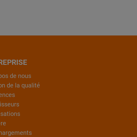
REPRISE
pos de nous
on de la qualité
ences
isseurs
isations
ère
hargements