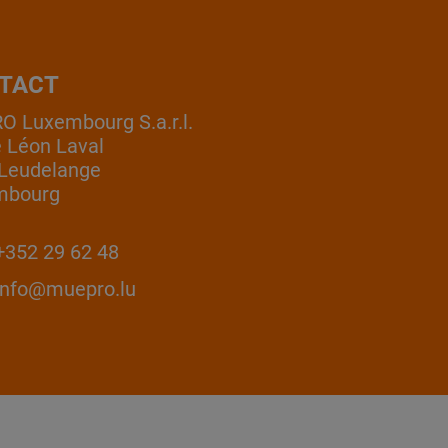
TACT
 Luxembourg S.a.r.l.
e Léon Laval
Leudelange
mbourg
352 29 62 48
info@muepro.lu