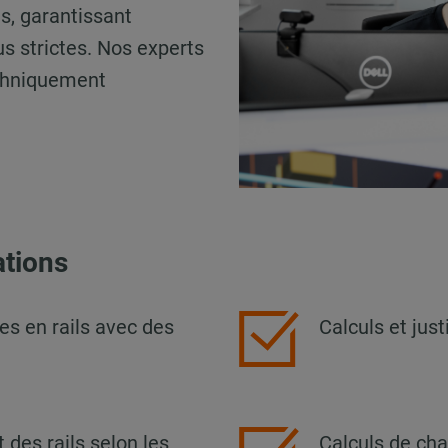
es, garantissant
s strictes. Nos experts
echniquement
ations
res en rails avec des
Calculs et jus
des rails selon les
Calculs de char