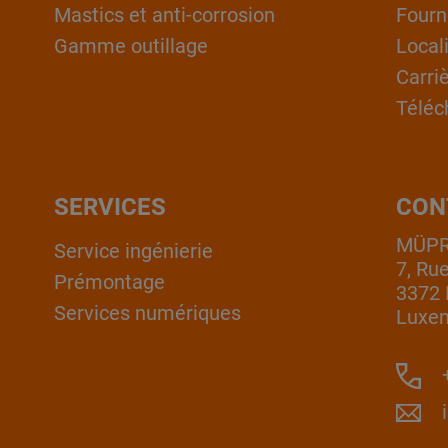
Mastics et anti-corrosion
Fourn
Gamme outillage
Local
Carri
Téléc
SERVICES
CON
MÜPRO
Service ingénierie
7, Ru
Prémontage
3372 
Services numériques
Luxe
+