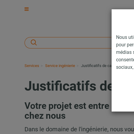
Nous uti
pour per
médias s
consent
Services
Service ingénierie
Justificatifs de calcul
sociaux, 
Justificatifs de ca
Votre projet est entre de 
chez nous
Dans le domaine de l'ingénierie, nous vo