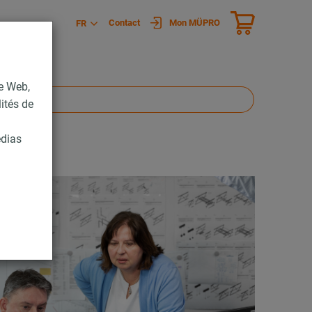
Contact
Mon MÜPRO
FR
te Web,
lités de
édias