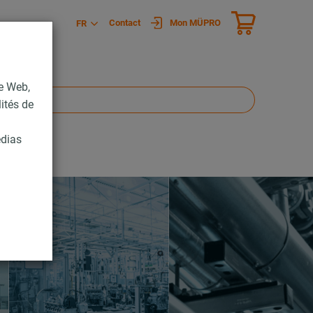
Contact
Mon MÜPRO
FR
te Web,
lités de
édias