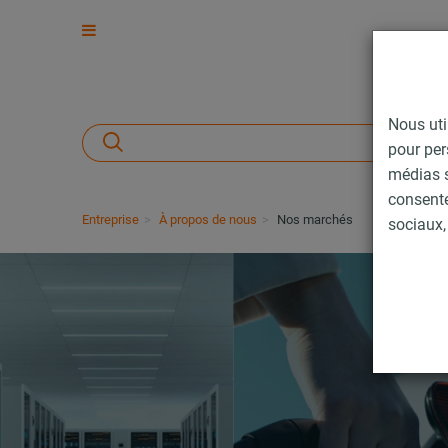
Nous uti
pour per
médias s
consent
Entreprise
À propos de nous
Nos marchés
sociaux, 