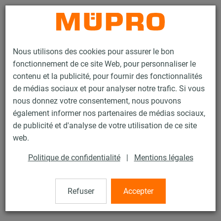
Contact
Nous utilisons des cookies pour assurer le bon
fonctionnement de ce site Web, pour personnaliser le
contenu et la publicité, pour fournir des fonctionnalités
de médias sociaux et pour analyser notre trafic. Si vous
nous donnez votre consentement, nous pouvons
Produits
Protection incendie
Fixations testées au feu
également informer nos partenaires de médias sociaux,
Produits en inox avec essai au feu
Fixation rapide MPC+
de publicité et d'analyse de votre utilisation de ce site
5 / 16
web.
Politique de confidentialité
|
Mentions légales
Fixation rapide MPC+
Refuser
Accepter
avec filetage intérieur, inox