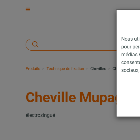
Nous uti
pour per
médias s
consent
Produits
Technique de fixation
Chevilles
Cheville Mupag
sociaux, 
Cheville Mupagrip
électrozingué