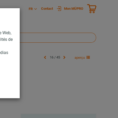
Contact
Mon MÜPRO
FR
te Web,
lités de
édias
16 / 45
aperçu