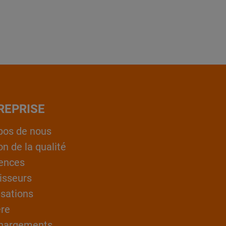
REPRISE
pos de nous
on de la qualité
ences
isseurs
isations
ère
hargements