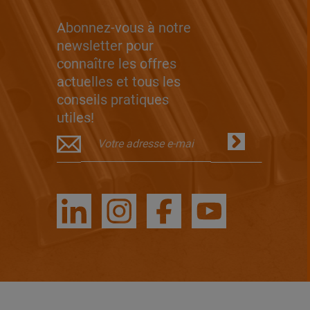
Abonnez-vous à notre
newsletter pour
connaître les offres
actuelles et tous les
conseils pratiques
utiles!