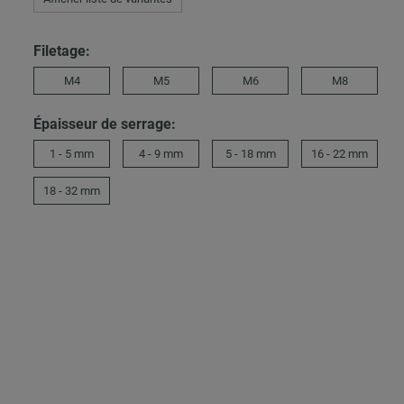
Filetage:
M4
M5
M6
M8
Épaisseur de serrage:
1 - 5 mm
4 - 9 mm
5 - 18 mm
16 - 22 mm
18 - 32 mm