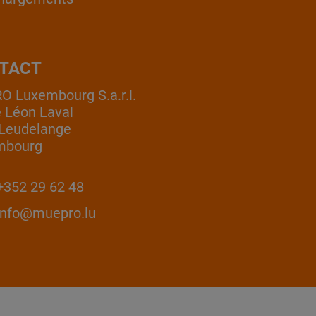
TACT
 Luxembourg S.a.r.l.
e Léon Laval
Leudelange
mbourg
352 29 62 48
info@muepro.lu