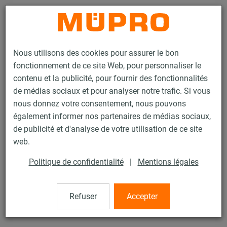
Contact
Nous utilisons des cookies pour assurer le bon
fonctionnement de ce site Web, pour personnaliser le
contenu et la publicité, pour fournir des fonctionnalités
de médias sociaux et pour analyser notre trafic. Si vous
nous donnez votre consentement, nous pouvons
Produits
Technique de fixation
Chevilles
également informer nos partenaires de médias sociaux,
Mèche avec mandrin SDS pour cheville mecanique
de publicité et d'analyse de votre utilisation de ce site
36 / 45
web.
Politique de confidentialité
|
Mentions légales
Mèche avec mandrin SDS pour
cheville mecanique
Refuser
Accepter