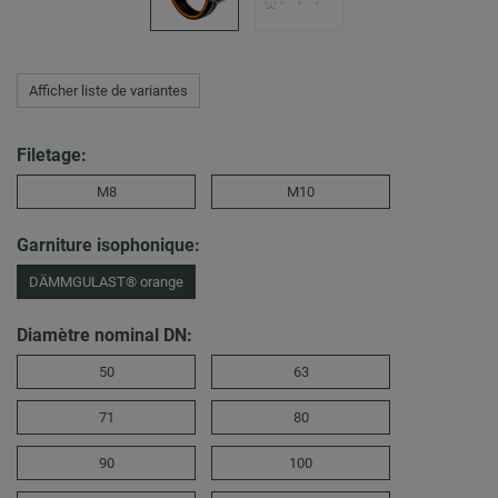
Afficher liste de variantes
Filetage:
M8
M10
Garniture isophonique:
DÄMMGULAST® orange
Diamètre nominal DN:
50
63
71
80
90
100