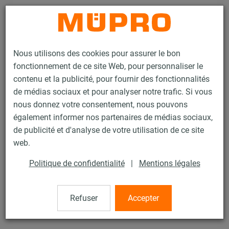
Contact
Nous utilisons des cookies pour assurer le bon
fonctionnement de ce site Web, pour personnaliser le
contenu et la publicité, pour fournir des fonctionnalités
de médias sociaux et pour analyser notre trafic. Si vous
nous donnez votre consentement, nous pouvons
Produits
Technique de fixation
Fixation de gaines
également informer nos partenaires de médias sociaux,
Produits en inox pour la fixation de gaines
Collier SPIRO
de publicité et d'analyse de votre utilisation de ce site
2 / 53
web.
Politique de confidentialité
|
Mentions légales
Collier SPIRO
Refuser
Accepter
avec DÄMMGULAST® orange, inox