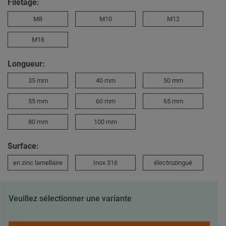
Filetage:
M8
M10
M12
M16
Longueur:
35 mm
40 mm
50 mm
55 mm
60 mm
65 mm
80 mm
100 mm
Surface:
en zinc lamellaire
Inox 316
électrozingué
Veuillez sélectionner une variante