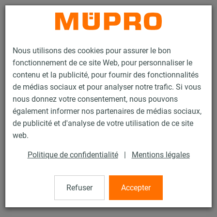
Contact
Nous utilisons des cookies pour assurer le bon
fonctionnement de ce site Web, pour personnaliser le
contenu et la publicité, pour fournir des fonctionnalités
de médias sociaux et pour analyser notre trafic. Si vous
nous donnez votre consentement, nous pouvons
Produits
Technique de fixation
Fixation de gaines
également informer nos partenaires de médias sociaux,
Rails d'installation pour la fixation de gaines
de publicité et d'analyse de votre utilisation de ce site
Rails d’installation MPR (plage de charge légère à moyenne)
web.
Double écrou MPR
10 / 64
Politique de confidentialité
|
Mentions légales
Refuser
Accepter
Double écrou MPR