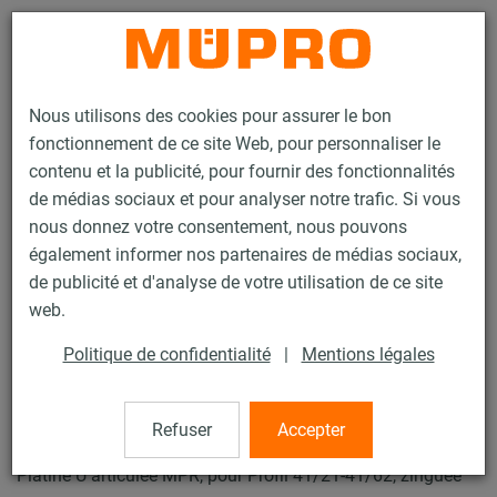
Contact
Nous utilisons des cookies pour assurer le bon
fonctionnement de ce site Web, pour personnaliser le
contenu et la publicité, pour fournir des fonctionnalités
de médias sociaux et pour analyser notre trafic. Si vous
nous donnez votre consentement, nous pouvons
Produits
Technique de fixation
Fixation de sprinklers
également informer nos partenaires de médias sociaux,
Rails d'installation pour la fixation de sprinklers
de publicité et d'analyse de votre utilisation de ce site
Platine U articulée MPR
web.
19 / 40
Politique de confidentialité
|
Mentions légales
Platine U articulée MPR
Refuser
Accepter
Platine U articulée MPR, pour Profil 41/21-41/62, zinguée