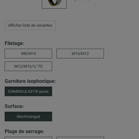
Afficher liste de variantes
Filetage:
M8/M10
M10/M12
M12/M16/½″ FE
Garniture isophonique:
DÄMMGULAST® jaune
Surface:
électrozingué
Plage de serrage: