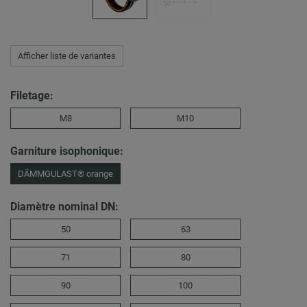
Afficher liste de variantes
Filetage:
M8
M10
Garniture isophonique:
DÄMMGULAST® orange
Diamètre nominal DN:
50
63
71
80
90
100