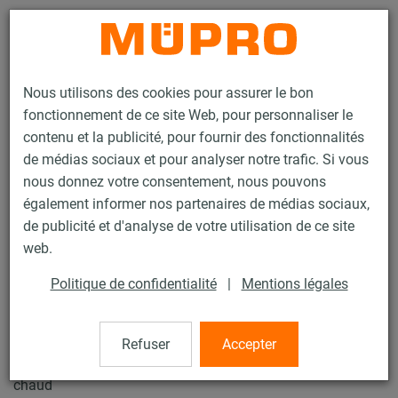
Contact
Nous utilisons des cookies pour assurer le bon
fonctionnement de ce site Web, pour personnaliser le
contenu et la publicité, pour fournir des fonctionnalités
de médias sociaux et pour analyser notre trafic. Si vous
nous donnez votre consentement, nous pouvons
Produits
Technique de fixation
Produits galvanisés à chaud
également informer nos partenaires de médias sociaux,
Rails d'installation, galvanisés à chaud
Equerre plate MPT
de publicité et d'analyse de votre utilisation de ce site
59 / 64
web.
Politique de confidentialité
|
Mentions légales
Equerre plate MPT
Refuser
Accepter
Equerre de jonction en croix MPT, pour Profil Q100, galv. à
chaud