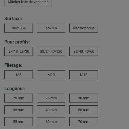
Afficher liste de variantes
Surface:
Inox 304
Inox 316
électrozingué
Pour profils:
27/18, 28/30
38/24-40/120
38/40, 40/60
Filetage:
M8
M10
M12
Longueur:
20 mm
25 mm
30 mm
35 mm
40 mm
50 mm
55 mm
60 mm
70 mm