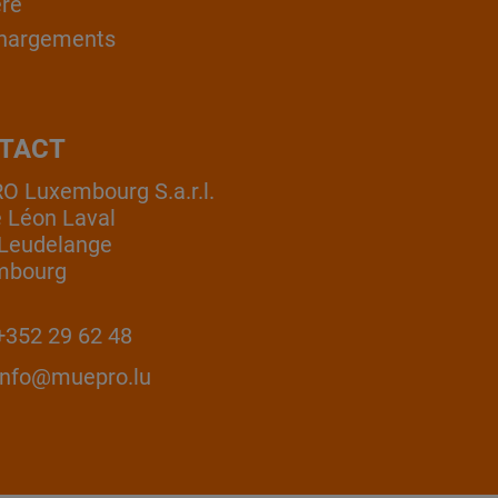
ère
hargements
TACT
 Luxembourg S.a.r.l.
e Léon Laval
Leudelange
mbourg
352 29 62 48
info@muepro.lu