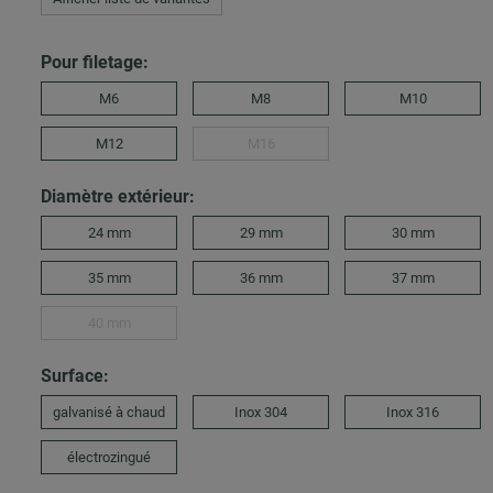
Pour filetage:
M6
M8
M10
M12
M16
Diamètre extérieur:
24 mm
29 mm
30 mm
35 mm
36 mm
37 mm
40 mm
Surface:
galvanisé à chaud
Inox 304
Inox 316
électrozingué