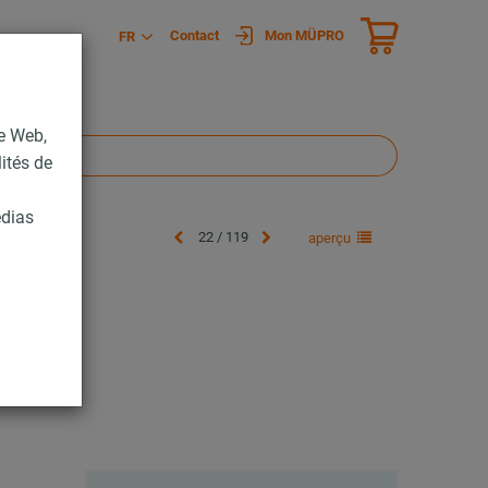
Contact
Mon MÜPRO
FR
te Web,
lités de
édias
22 / 119
aperçu