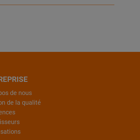
REPRISE
pos de nous
on de la qualité
ences
isseurs
isations