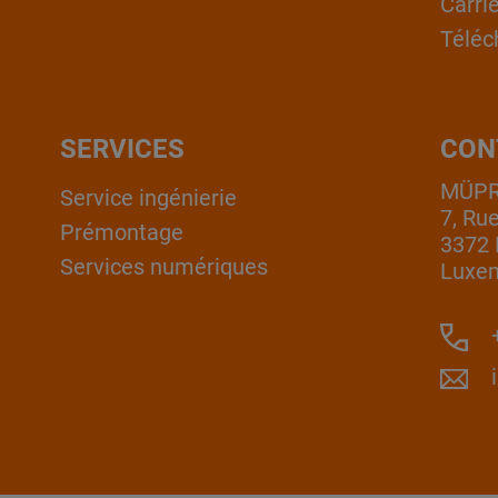
Carri
Téléc
SERVICES
CON
MÜPRO
Service ingénierie
7, Ru
Prémontage
3372 
Services numériques
Luxe
+