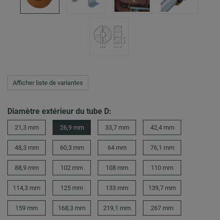
Afficher liste de variantes
Diamètre extérieur du tube D:
21,3 mm
26,9 mm
33,7 mm
42,4 mm
48,3 mm
60,3 mm
64 mm
76,1 mm
88,9 mm
102 mm
108 mm
110 mm
114,3 mm
125 mm
133 mm
139,7 mm
159 mm
168,3 mm
219,1 mm
267 mm