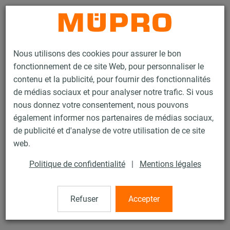
Contact
Nous utilisons des cookies pour assurer le bon
fonctionnement de ce site Web, pour personnaliser le
contenu et la publicité, pour fournir des fonctionnalités
de médias sociaux et pour analyser notre trafic. Si vous
nous donnez votre consentement, nous pouvons
Produits
Technique de fixation
Supports lourds
également informer nos partenaires de médias sociaux,
Points fixes / Dilatation pour supports lourds
Coquille en bois
de publicité et d'analyse de votre utilisation de ce site
2 / 8
web.
Politique de confidentialité
|
Mentions légales
Coquille en bois
Refuser
Accepter
Coquille bois, 30/200, 3/4" (26,9 mm)