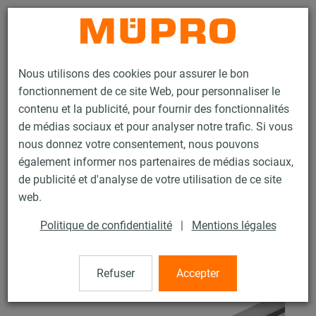
Contact
Nous utilisons des cookies pour assurer le bon
fonctionnement de ce site Web, pour personnaliser le
contenu et la publicité, pour fournir des fonctionnalités
de médias sociaux et pour analyser notre trafic. Si vous
nous donnez votre consentement, nous pouvons
Produits
Technique de fixation
Supports lourds
également informer nos partenaires de médias sociaux,
Rails d’installation MPT (plage de charge lourde)
de publicité et d'analyse de votre utilisation de ce site
Profilé MPT Q150 3 rainures
web.
6 / 26
Politique de confidentialité
|
Mentions légales
Profilé MPT Q150 3 rainures
Refuser
Accepter