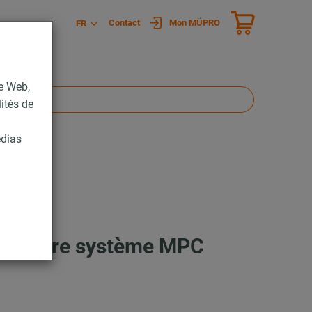
Contact
Mon MÜPRO
FR
te Web,
lités de
édias
e à notre système MPC