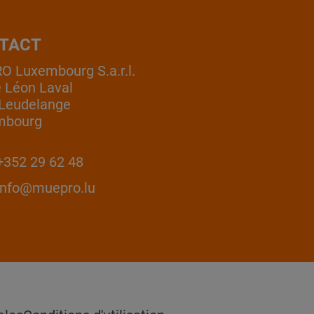
TACT
 Luxembourg S.a.r.l.
e Léon Laval
Leudelange
mbourg
352 29 62 48
info@muepro.lu