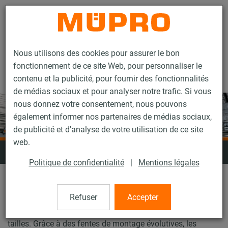
Contact
Nous utilisons des cookies pour assurer le bon
fonctionnement de ce site Web, pour personnaliser le
contenu et la publicité, pour fournir des fonctionnalités
de médias sociaux et pour analyser notre trafic. Si vous
nous donnez votre consentement, nous pouvons
également informer nos partenaires de médias sociaux,
de publicité et d'analyse de votre utilisation de ce site
web.
Rails d'installation
Politique de confidentialité
|
Mentions légales
Les systèmes de rails d'installation MPC et MPR
Refuser
Accepter
permettent de fixer des tuyaux ou des conduites d'aération
en fonction de la charge grâce à des profilés de différentes
tailles. Grâce à des fentes de montage évolutives, les