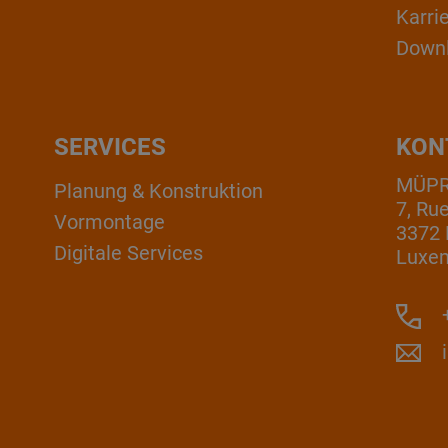
Karri
Down
SERVICES
KON
MÜPRO
Planung & Konstruktion
7, Ru
Vormontage
3372 
Digitale Services
Luxe
+