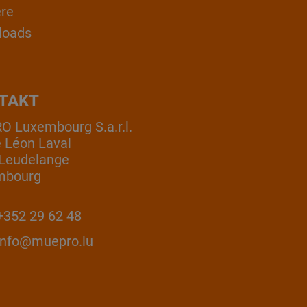
ere
loads
TAKT
 Luxembourg S.a.r.l.
e Léon Laval
Leudelange
mbourg
352 29 62 48
info@muepro.lu