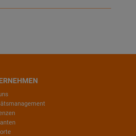
ERNEHMEN
uns
itätsmanagement
enzen
ranten
orte