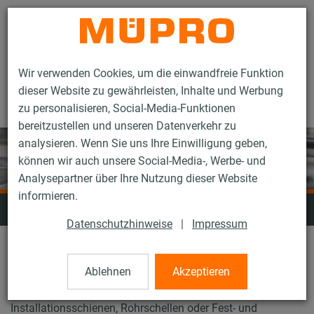
Kontakt
Wir verwenden Cookies, um die einwandfreie Funktion
dieser Website zu gewährleisten, Inhalte und Werbung
zu personalisieren, Social-Media-Funktionen
bereitzustellen und unseren Datenverkehr zu
analysieren. Wenn Sie uns Ihre Einwilligung geben,
können wir auch unsere Social-Media-, Werbe- und
Analysepartner über Ihre Nutzung dieser Website
informieren.
Montageteile
Datenschutzhinweise
|
Impressum
Eine große Auswahl an Montagezubehör rundet das
Ablehnen
Akzeptieren
modulare Produktprogramm von MÜPRO ab und sorgt für
ein Maximum an Flexibilität beim Einsatz von
Installationsschienen, Rohrschellen oder Fest- und