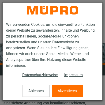
Kontakt
Wir verwenden Cookies, um die einwandfreie Funktion
dieser Website zu gewährleisten, Inhalte und Werbung
zu personalisieren, Social-Media-Funktionen
bereitzustellen und unseren Datenverkehr zu
analysieren. Wenn Sie uns Ihre Einwilligung geben,
können wir auch unsere Social-Media-, Werbe- und
Analysepartner über Ihre Nutzung dieser Website
informieren.
Dübel
Datenschutzhinweise
|
Impressum
Für die verschiedenen Einsatzgebiete im Sanitär-, Heizungs-
Ablehnen
Akzeptieren
und Klimahandwerk steht Ihnen ein Sortiment von
zugelassenen oder geprüften Dübeln zur Verfügung, die für
eine sichere Anbindung von Installationsschienen,