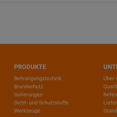
PRODUKTE
UNT
Befestigungstechnik
Über 
Brandschutz
Qual
Isolierungen
Refer
Dicht- und Schutzstoffe
Liefe
Werkzeuge
Stand