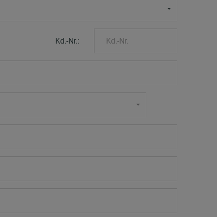
Kd.-Nr.: