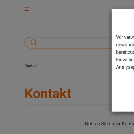
Wir verw
gewährle
bereitzu
Einwilli
Kontakt
Analysep
Kontakt
Nutzen Sie unser Konta