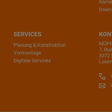
Karri
Down
SERVICES
KON
MÜPRO
Planung & Konstruktion
7, Ru
Vormontage
3372 
Digitale Services
Luxe
+