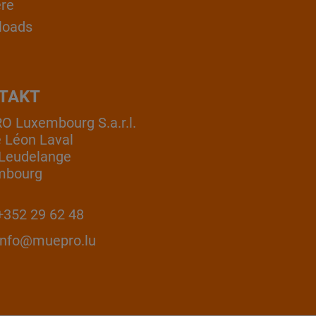
ere
loads
TAKT
 Luxembourg S.a.r.l.
e Léon Laval
Leudelange
mbourg
352 29 62 48
info@muepro.lu