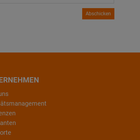
Abschicken
ERNEHMEN
uns
itätsmanagement
enzen
ranten
orte