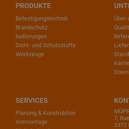
PRODUKTE
UNT
Befestigungstechnik
Über 
Brandschutz
Qual
Isolierungen
Refer
Dicht- und Schutzstoffe
Liefe
Werkzeuge
Stand
Karri
Down
SERVICES
KON
MÜPRO
Planung & Konstruktion
7, Ru
Vormontage
3372 