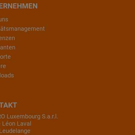
ERNEHMEN
uns
itätsmanagement
enzen
ranten
orte
ere
loads
TAKT
 Luxembourg S.a.r.l.
e Léon Laval
Leudelange