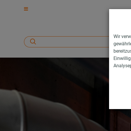
Wir verw
gewährle
bereitzu
Einwilli
Analysep