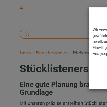
Wir verw
gewährle
bereitzu
Einwilli
Services
Planung & Konstruktion
Stücklistenerstellung
Analysep
Stücklistenerstel
Eine gute Planung braucht 
Grundlage
Mit unseren präzise erstellten Stückliste