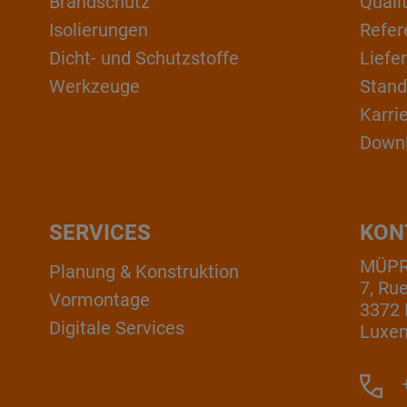
Brandschutz
Qual
Isolierungen
Refer
Dicht- und Schutzstoffe
Liefe
Werkzeuge
Stand
Karri
Down
SERVICES
KON
MÜPRO
Planung & Konstruktion
7, Ru
Vormontage
3372 
Digitale Services
Luxe
+