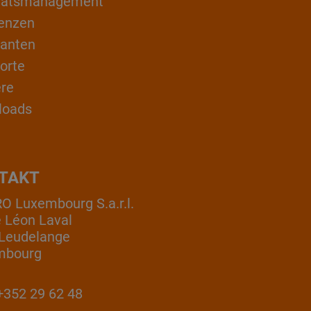
itätsmanagement
enzen
ranten
orte
ere
loads
TAKT
 Luxembourg S.a.r.l.
e Léon Laval
Leudelange
mbourg
352 29 62 48