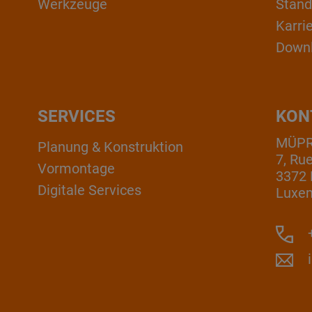
Werkzeuge
Stand
Karri
Down
SERVICES
KON
MÜPRO
Planung & Konstruktion
7, Ru
Vormontage
3372 
Digitale Services
Luxe
+