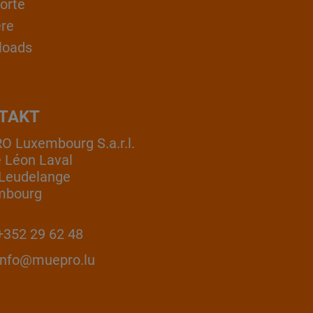
orte
ere
loads
TAKT
 Luxembourg S.a.r.l.
e Léon Laval
Leudelange
mbourg
352 29 62 48
info@muepro.lu