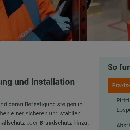
So fun
ng und Installation
Praxis
Richt
nd deren Befestigung steigen in
Losp
en einer sicheren und stabilen
hallschutz
oder
Brandschutz
hinzu.
Abst