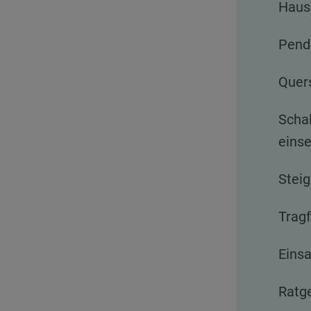
Haus
Pend
Quer
Scha
eins
Steig
Trag
Eins
Ratg