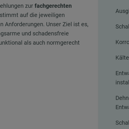
fehlungen zur
fachgerechten
Ausg
timmt auf die jeweiligen
 Anforderungen. Unser Ziel ist es,
Schal
tungsarme und schadensfreie
Korr
 funktional als auch normgerecht
Kälte
Entw
insta
Dehn
Entw
Schal