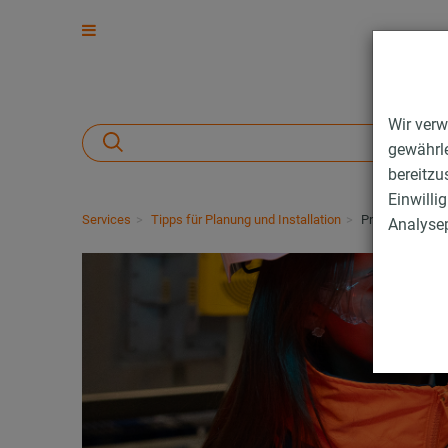
Wir verw
gewährle
bereitzu
Einwilli
Services
Tipps für Planung und Installation
Praxis-Tipps
Analysep