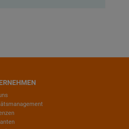
ERNEHMEN
uns
itätsmanagement
enzen
ranten