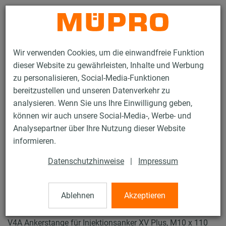
Kontakt
Wir verwenden Cookies, um die einwandfreie Funktion
dieser Website zu gewährleisten, Inhalte und Werbung
zu personalisieren, Social-Media-Funktionen
bereitzustellen und unseren Datenverkehr zu
analysieren. Wenn Sie uns Ihre Einwilligung geben,
Produkte
Befestigungstechnik
Dübel
können wir auch unsere Social-Media-, Werbe- und
Ankerstangen für Injektionsanker XV Plus
Analysepartner über Ihre Nutzung dieser Website
28 / 45
informieren.
Datenschutzhinweise
|
Impressum
Ankerstangen für
Injektionsanker XV Plus
Ablehnen
Akzeptieren
V4A Ankerstange für Injektionsanker XV Plus, M10 x 110