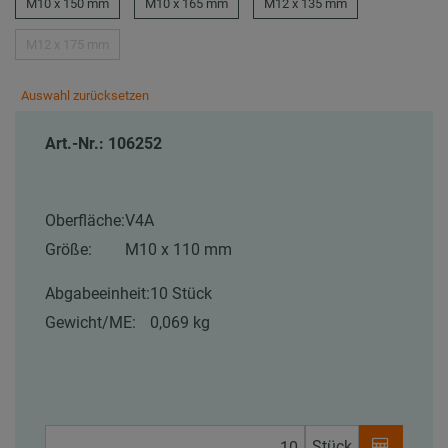
M10 x 150 mm
M10 x 165 mm
M12 x 135 mm
M12 x 175 mm
Auswahl zurücksetzen
Art.-Nr.: 106252
Oberfläche:
V4A
Größe:
M10 x 110 mm
Abgabeeinheit:
10 Stück
Gewicht/ME:
0,069 kg
Stück