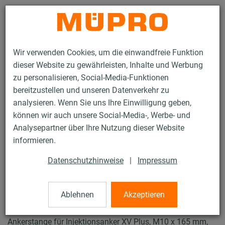
Kontakt
Wir verwenden Cookies, um die einwandfreie Funktion
dieser Website zu gewährleisten, Inhalte und Werbung
zu personalisieren, Social-Media-Funktionen
bereitzustellen und unseren Datenverkehr zu
analysieren. Wenn Sie uns Ihre Einwilligung geben,
Produkte
Befestigungstechnik
Dübel
können wir auch unsere Social-Media-, Werbe- und
Ankerstangen für Injektionsanker XV Plus
Analysepartner über Ihre Nutzung dieser Website
28 / 45
informieren.
Datenschutzhinweise
|
Impressum
Ankerstangen für
Injektionsanker XV Plus
Ablehnen
Akzeptieren
Ankerstange für Injektionsanker XV Plus, M10 x 165 mm,