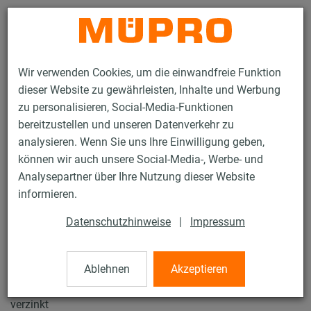
Kontakt
Wir verwenden Cookies, um die einwandfreie Funktion
dieser Website zu gewährleisten, Inhalte und Werbung
zu personalisieren, Social-Media-Funktionen
bereitzustellen und unseren Datenverkehr zu
analysieren. Wenn Sie uns Ihre Einwilligung geben,
Produkte
Befestigungstechnik
Dübel
Betonschrauben lang
können wir auch unsere Social-Media-, Werbe- und
Analysepartner über Ihre Nutzung dieser Website
11 / 45
informieren.
Datenschutzhinweise
|
Impressum
Betonschrauben lang
Ablehnen
Akzeptieren
Betonschraube mit Werkzeugansatz, 6,0 x 195 mm,
Klemmstärke 160/155/140 mm, Anschlussgewinde M8,
verzinkt