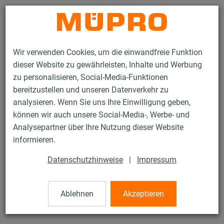
Kontakt
Wir verwenden Cookies, um die einwandfreie Funktion
dieser Website zu gewährleisten, Inhalte und Werbung
zu personalisieren, Social-Media-Funktionen
bereitzustellen und unseren Datenverkehr zu
analysieren. Wenn Sie uns Ihre Einwilligung geben,
Produkte
Befestigungstechnik
Dübel
Nylondübel
können wir auch unsere Social-Media-, Werbe- und
Analysepartner über Ihre Nutzung dieser Website
21 / 45
informieren.
Datenschutzhinweise
|
Impressum
Nylondübel
Ablehnen
Akzeptieren
Nylondübel-N, 6 x 30 mm, Box à 5.600 Stück