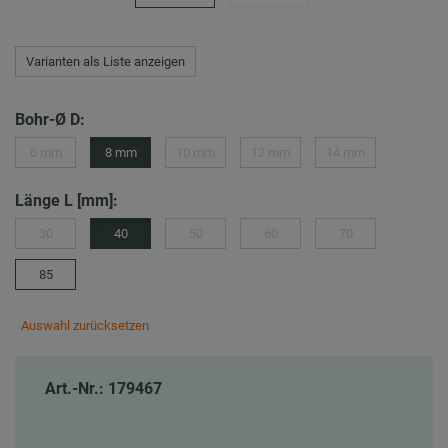
Varianten als Liste anzeigen
Bohr-Ø D:
6 mm
8 mm
10 mm
12 mm
14 mm
Länge L [mm]:
30
40
50
60
70
85
Auswahl zurücksetzen
Art.-Nr.: 179467