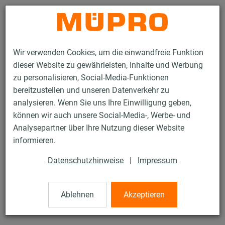
Kontakt
Wir verwenden Cookies, um die einwandfreie Funktion
dieser Website zu gewährleisten, Inhalte und Werbung
zu personalisieren, Social-Media-Funktionen
bereitzustellen und unseren Datenverkehr zu
analysieren. Wenn Sie uns Ihre Einwilligung geben,
Produkte
Befestigungstechnik
Dübel
Nylondübel
können wir auch unsere Social-Media-, Werbe- und
Analysepartner über Ihre Nutzung dieser Website
20 / 45
informieren.
Datenschutzhinweise
|
Impressum
Nylondübel
Ablehnen
Akzeptieren
Nylondübel-N, 8 x 40 mm