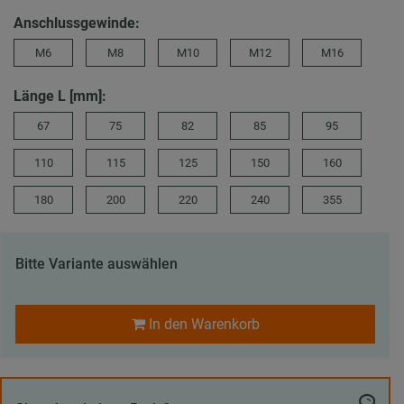
Anschlussgewinde:
M6
M8
M10
M12
M16
Länge L [mm]:
67
75
82
85
95
110
115
125
150
160
180
200
220
240
355
Bitte Variante auswählen
In den Warenkorb