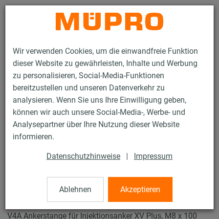
Kontakt
Wir verwenden Cookies, um die einwandfreie Funktion
dieser Website zu gewährleisten, Inhalte und Werbung
zu personalisieren, Social-Media-Funktionen
bereitzustellen und unseren Datenverkehr zu
analysieren. Wenn Sie uns Ihre Einwilligung geben,
Produkte
Befestigungstechnik
Edelstahlprodukte
können wir auch unsere Social-Media-, Werbe- und
Edelstahl-Dübel
Ankerstangen für Injektionsanker XV Plus
Analysepartner über Ihre Nutzung dieser Website
6 / 6
informieren.
Datenschutzhinweise
|
Impressum
Ankerstangen für
Injektionsanker XV Plus
Ablehnen
Akzeptieren
V4A Ankerstange für Injektionsanker XV Plus, M8 x 100