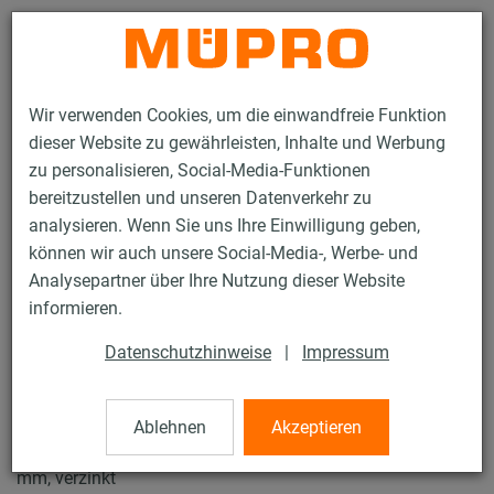
Kontakt
Wir verwenden Cookies, um die einwandfreie Funktion
dieser Website zu gewährleisten, Inhalte und Werbung
zu personalisieren, Social-Media-Funktionen
bereitzustellen und unseren Datenverkehr zu
analysieren. Wenn Sie uns Ihre Einwilligung geben,
Produkte
Befestigungstechnik
Fest- und Lospunkte
können wir auch unsere Social-Media-, Werbe- und
STATO® Schellen
Analysepartner über Ihre Nutzung dieser Website
8 / 23
informieren.
Datenschutzhinweise
|
Impressum
STATO® Schellen
Ablehnen
Akzeptieren
STATO® Schelle DÄMMGULAST® gelb, 152,4 mm, 40 x 4
mm, verzinkt