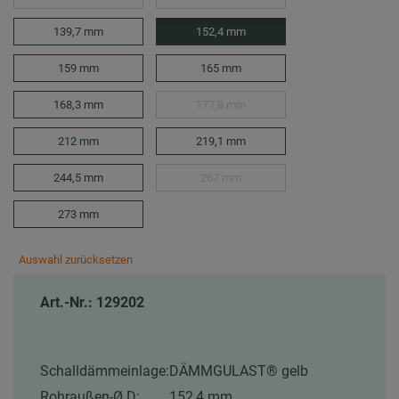
139,7 mm
152,4 mm
159 mm
165 mm
168,3 mm
177,8 mm
212 mm
219,1 mm
244,5 mm
267 mm
273 mm
Auswahl zurücksetzen
Art.-Nr.: 129202
Schalldämmeinlage:
DÄMMGULAST® gelb
Rohraußen-Ø D:
152,4 mm