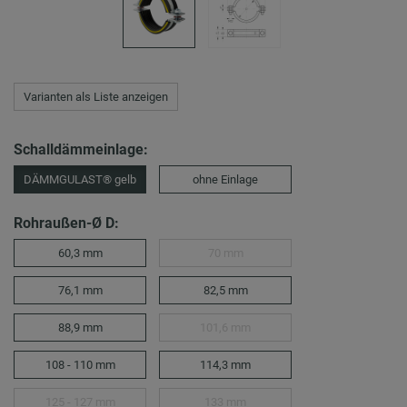
Varianten als Liste anzeigen
Schalldämmeinlage:
DÄMMGULAST® gelb
ohne Einlage
Rohraußen-Ø D:
60,3 mm
70 mm
76,1 mm
82,5 mm
88,9 mm
101,6 mm
108 - 110 mm
114,3 mm
125 - 127 mm
133 mm