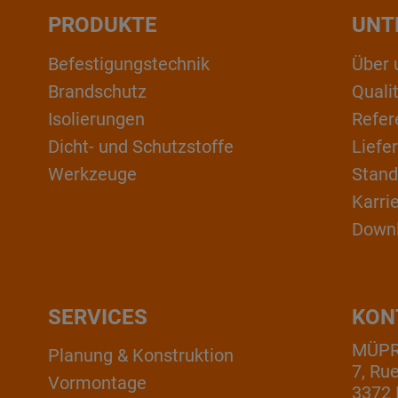
PRODUKTE
UNT
Befestigungstechnik
Über 
Brandschutz
Qual
Isolierungen
Refer
Dicht- und Schutzstoffe
Liefe
Werkzeuge
Stand
Karri
Down
SERVICES
KON
MÜPRO
Planung & Konstruktion
7, Ru
Vormontage
3372 