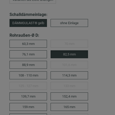
Schalldämmeinlage:
DÄMMGULAST® gelb
ohne Einlage
Rohraußen-Ø D:
60,3 mm
70 mm
76,1 mm
82,5 mm
88,9 mm
101,6 mm
108 - 110 mm
114,3 mm
125 - 127 mm
133 mm
139,7 mm
152,4 mm
159 mm
165 mm