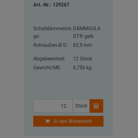
Art.-Nr.: 129267
Schalldämmeinla
DÄMMGULA
ge:
ST® gelb
Rohraußen-Ø D:
82,5 mm
Abgabeeinheit:
12 Stück
Gewicht/ME:
0,756 kg
Stück
In den Warenkorb