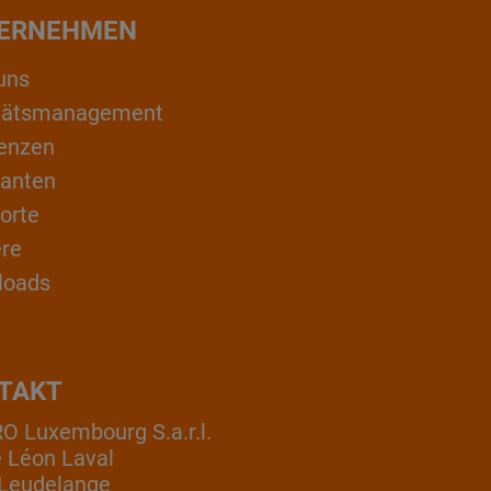
ERNEHMEN
uns
itätsmanagement
enzen
ranten
orte
ere
loads
TAKT
 Luxembourg S.a.r.l.
e Léon Laval
Leudelange