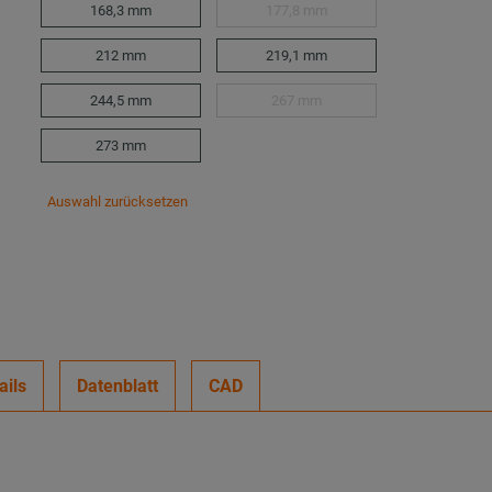
168,3 mm
177,8 mm
212 mm
219,1 mm
244,5 mm
267 mm
273 mm
Auswahl zurücksetzen
ails
Datenblatt
CAD