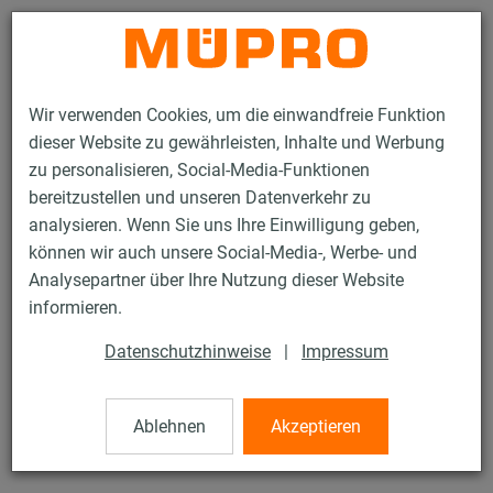
Kontakt
Wir verwenden Cookies, um die einwandfreie Funktion
dieser Website zu gewährleisten, Inhalte und Werbung
zu personalisieren, Social-Media-Funktionen
bereitzustellen und unseren Datenverkehr zu
analysieren. Wenn Sie uns Ihre Einwilligung geben,
Produkte
Befestigungstechnik
Feuerverzinkte Produkte
können wir auch unsere Social-Media-, Werbe- und
Feuerverzinkte Produkte für die Beschilderung
ML-Spannkörper
Analysepartner über Ihre Nutzung dieser Website
2 / 2
informieren.
Datenschutzhinweise
|
Impressum
ML-Spannkörper
Ablehnen
Akzeptieren
ML-Spannkörper Nr. 701, M8, feuerverzinkt