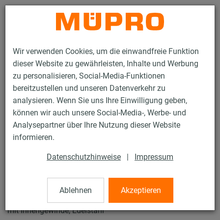
Kontakt
Wir verwenden Cookies, um die einwandfreie Funktion
dieser Website zu gewährleisten, Inhalte und Werbung
zu personalisieren, Social-Media-Funktionen
bereitzustellen und unseren Datenverkehr zu
analysieren. Wenn Sie uns Ihre Einwilligung geben,
Produkte
Befestigungstechnik
Lüftungsbefestigung
können wir auch unsere Social-Media-, Werbe- und
Edelstahlprodukte für die Lüftungsbefestigung
Analysepartner über Ihre Nutzung dieser Website
MPC-Schnellbefestiger+
informieren.
9 / 53
Datenschutzhinweise
|
Impressum
MPC-Schnellbefestiger+
Ablehnen
Akzeptieren
mit Innengewinde, Edelstahl