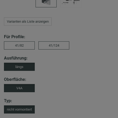
Varianten als Liste anzeigen
Für Profile:
41/82
41/124
Ausführung:
längs
Oberfläche:
V4A
Typ:
nicht vormontiert