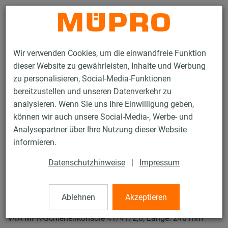
Kontakt
Wir verwenden Cookies, um die einwandfreie Funktion
dieser Website zu gewährleisten, Inhalte und Werbung
zu personalisieren, Social-Media-Funktionen
bereitzustellen und unseren Datenverkehr zu
analysieren. Wenn Sie uns Ihre Einwilligung geben,
Produkte
Befestigungstechnik
Lüftungsbefestigung
können wir auch unsere Social-Media-, Werbe- und
Edelstahlprodukte für die Lüftungsbefestigung
Analysepartner über Ihre Nutzung dieser Website
MPR-Schienenkonsolen
informieren.
38 / 53
Datenschutzhinweise
|
Impressum
MPR-Schienenkonsolen
Ablehnen
Akzeptieren
V4A MPR-Schienenkonsole 41/41/2,0, Länge: 240 mm