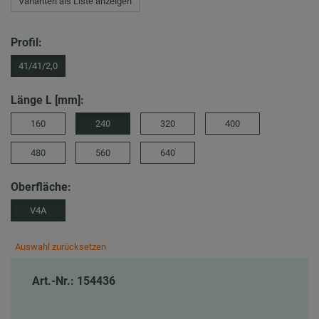
Varianten als Liste anzeigen
Profil:
41/41/2,0
Länge L [mm]:
160
240
320
400
480
560
640
Oberfläche:
V4A
Auswahl zurücksetzen
Art.-Nr.: 154436