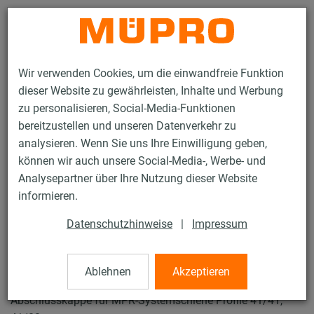
Kontakt
Wir verwenden Cookies, um die einwandfreie Funktion
dieser Website zu gewährleisten, Inhalte und Werbung
zu personalisieren, Social-Media-Funktionen
bereitzustellen und unseren Datenverkehr zu
analysieren. Wenn Sie uns Ihre Einwilligung geben,
Produkte
Befestigungstechnik
Lüftungsbefestigung
können wir auch unsere Social-Media-, Werbe- und
Feuerverzinkte Produkte für die Lüftungsbefestigung
Analysepartner über Ihre Nutzung dieser Website
MPR-Abschlusskappen
informieren.
43 / 74
Datenschutzhinweise
|
Impressum
MPR-Abschlusskappen
Ablehnen
Akzeptieren
Abschlusskappe für MPR-Systemschiene Profile 41/41,