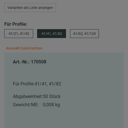
Varianten als Liste anzeigen
Für Profile:
41/21, 41/42
41/41, 41/82
41/62, 41/124
Auswahl zurücksetzen
Art.-Nr.: 170508
Für Profile:
41/41, 41/82
Abgabeeinheit:
50 Stück
Gewicht/ME:
0,008 kg