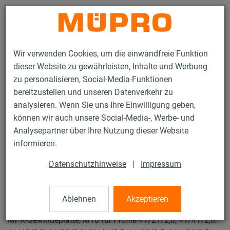
Kontakt
Wir verwenden Cookies, um die einwandfreie Funktion
dieser Website zu gewährleisten, Inhalte und Werbung
zu personalisieren, Social-Media-Funktionen
bereitzustellen und unseren Datenverkehr zu
analysieren. Wenn Sie uns Ihre Einwilligung geben,
Produkte
Befestigungstechnik
Lüftungsbefestigung
können wir auch unsere Social-Media-, Werbe- und
Feuerverzinkte Produkte für die Lüftungsbefestigung
Analysepartner über Ihre Nutzung dieser Website
MPR-Gewindeplatten
informieren.
41 / 74
Datenschutzhinweise
|
Impressum
MPR-Gewindeplatten
Ablehnen
Akzeptieren
MPR-Gewindeplatte, M10 für Profile 41/21/2,0, 41/41/2,0,