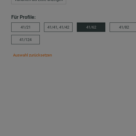
Für Profile:
41/21
41/41, 41/42
41/62
41/82
41/124
Auswahl zurücksetzen