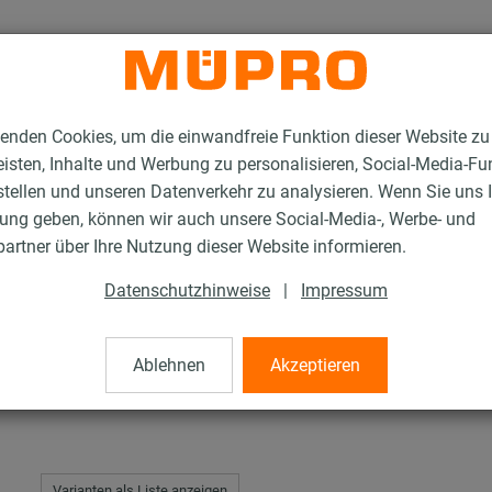
enden Cookies, um die einwandfreie Funktion dieser Website zu
isten, Inhalte und Werbung zu personalisieren, Social-Media-Fu
stellen und unseren Datenverkehr zu analysieren. Wenn Sie uns 
gung geben, können wir auch unsere Social-Media-, Werbe- und
erverzinkte Produkte für die Lüftungsbefestigung
MPR-Schienenbügel
artner über Ihre Nutzung dieser Website informieren.
Datenschutzhinweise
|
Impressum
el
Ablehnen
Akzeptieren
Varianten als Liste anzeigen