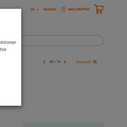
Kontakt
Mein MÜPRO
DE
nktionen
Ihre
48 / 74
Übersicht