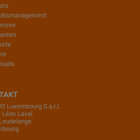
uns
itätsmanagement
enzen
ranten
orte
ere
loads
TAKT
 Luxembourg S.a.r.l.
e Léon Laval
Leudelange
mbourg