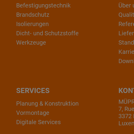
Befestigungstechnik
Über 
Brandschutz
Qual
Isolierungen
Refer
Dicht- und Schutzstoffe
Liefe
Werkzeuge
Stand
Karri
Down
SERVICES
KON
MÜPRO
Planung & Konstruktion
7, Ru
Vormontage
3372 
Digitale Services
Luxe