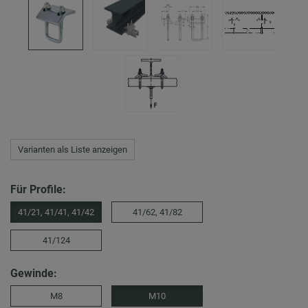
Varianten als Liste anzeigen
Für Profile:
41/21, 41/41, 41/42
41/62, 41/82
41/124
Gewinde:
M8
M10