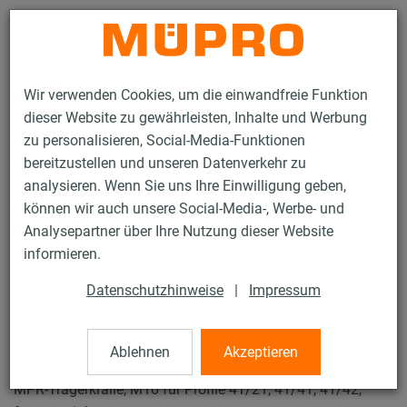
Kontakt
Wir verwenden Cookies, um die einwandfreie Funktion
dieser Website zu gewährleisten, Inhalte und Werbung
zu personalisieren, Social-Media-Funktionen
bereitzustellen und unseren Datenverkehr zu
analysieren. Wenn Sie uns Ihre Einwilligung geben,
Produkte
Befestigungstechnik
Lüftungsbefestigung
können wir auch unsere Social-Media-, Werbe- und
Feuerverzinkte Produkte für die Lüftungsbefestigung
Analysepartner über Ihre Nutzung dieser Website
MPR-Trägerkrallen
informieren.
49 / 74
Datenschutzhinweise
|
Impressum
MPR-Trägerkrallen
Ablehnen
Akzeptieren
MPR-Trägerkralle, M10 für Profile 41/21, 41/41, 41/42,