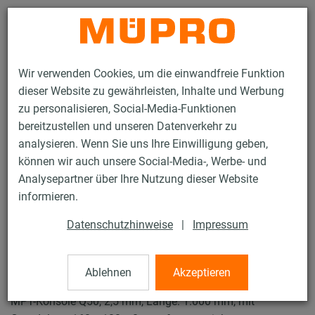
Kontakt
Wir verwenden Cookies, um die einwandfreie Funktion
dieser Website zu gewährleisten, Inhalte und Werbung
zu personalisieren, Social-Media-Funktionen
bereitzustellen und unseren Datenverkehr zu
analysieren. Wenn Sie uns Ihre Einwilligung geben,
Produkte
Befestigungstechnik
Lüftungsbefestigung
können wir auch unsere Social-Media-, Werbe- und
Feuerverzinkte Produkte für die Lüftungsbefestigung
Analysepartner über Ihre Nutzung dieser Website
MPT-Konsolen Q50
informieren.
57 / 74
Datenschutzhinweise
|
Impressum
MPT-Konsolen Q50
Ablehnen
Akzeptieren
MPT-Konsole Q50, 2,5 mm, Länge: 1.000 mm, mit