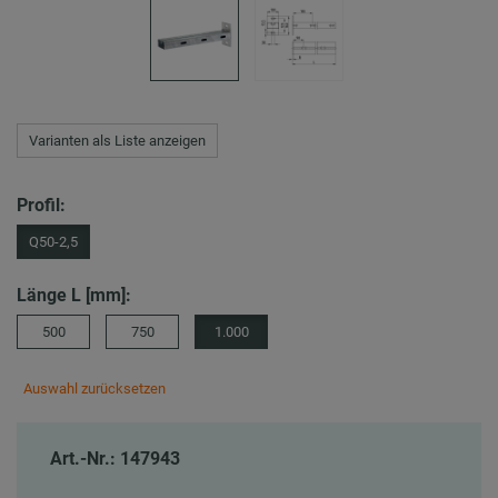
Varianten als Liste anzeigen
Profil:
Q50-2,5
Länge L [mm]:
500
750
1.000
Auswahl zurücksetzen
Art.-Nr.: 147943